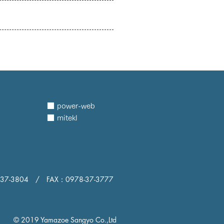
詳細 More≫
■ power-web
■ mitekl
-37-3804 / FAX：0978-37-3777
）
© 2019 Yamazoe Sangyo Co.,Ltd