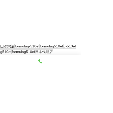
山添栄治
formulag-510ef
formulag510ef
g-510ef
g510ef
formulag510ef日本代理店
formulag510ef日本輸入元
formulag510ef山添産業
山添産業洗剤
すべて表示
最新記事