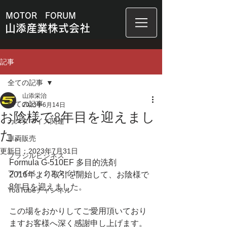
MOTOR FORUM
山添産業株式会社
記事
全ての記事
山添栄治
全ての記事
2023年6月14日
お陰様で8年目を迎えまし
カスタマイズ関連
た。
車両販売
更新日：
2023年7月31日
ブラジルビジネス
Formula G-510EF 多目的洗剤 
ファイベックスタイヤ
2016年より取引を開始して、お陰様で
8年目を迎えました。
YouTubeチャンネル
この場をおかりしてご愛用頂いており
ますお客様へ深く感謝申し上げます。