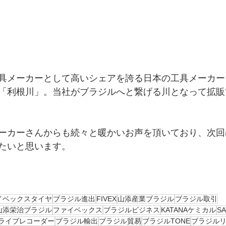
具メーカーとして高いシェアを誇る日本の工具メーカー
「利根川」。当社がブラジルへと繋げる川となって拡販
ーカーさんからも続々と暖かいお声を頂いており、次回
たいと思います。
イベックスタイヤ
ブラジル進出
FIVEX
山添産業ブラジル
ブラジル取引
山添栄治ブラジル
ファイベックス
ブラジルビジネス
KATANAケミカル
S
ライブレコーダー
ブラジル輸出
ブラジル貿易
ブラジルTONE
ブラジル