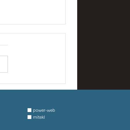
nge of successとは無縁
■ power-web
■ mitekl