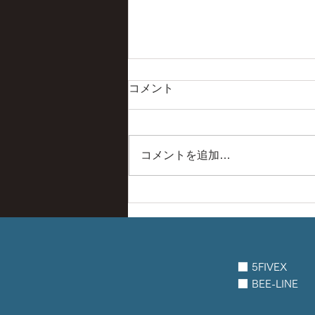
コメント
コメントを追加…
ブラジルでリバティーウォー
ク社とコラボイベント
■ 5FIVEX
■ BEE-LINE