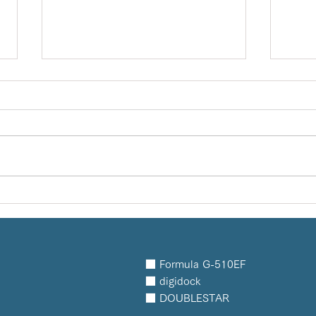
地球の裏側でバズってま
reve
す！？！？
で。
■ Formula G-510EF
■ digidock
■ DOUBLESTAR