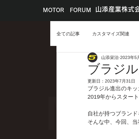
山添産業株式
MOTOR FORUM
全ての記事
カスタマイズ関連
山添栄治
2023年5
ブラジル
更新日：
2023年7月31日
ブラジル進出のキッ
2019年からスタ
自社が持つブランド
そんな中、今回、当