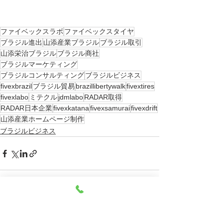
ファイベックスラボ
ファイベックスタイヤ
ブラジル進出
山添産業ブラジル
ブラジル取引
山添栄治ブラジル
ブラジル商社
ブラジルマーケティング
ブラジルコンサルティング
ブラジルビジネス
fivexbrazil
ブラジル貿易
brazillibertywalk
fivextires
fivexlabo
ミテクル
jdmlabo
RADAR取得
RADAR日本企業
fivexkatana
fivexsamurai
fivexdrift
山添産業ホームページ制作
ブラジルビジネス
すべて表示
最新記事