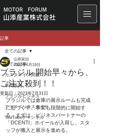
MOTOR FORUM
山添産業株式会社
記事
全ての記事
山添栄治
全ての記事
2023年6月19日
ブラジル 開始早々から、
カスタマイズ関連
ご注文殺到！！
車両販売
更新日：
2023年7月31日
ブラジルビジネス
ブラジルでは倉庫の展示ルームも完成
ファイベックスタイヤ
に近づく中、事業も段階的に開始す
る。まずは、ビジネスパートナーの
YouTubeチャンネル
「DCENTI」ホイールが入荷し、スタ
ッフが搬入と展示を進める。