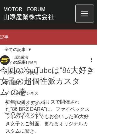
MOTOR FORUM
山添産業株式会社
記事
全ての記事
山添栄治
全ての記事
2024年1月6日
今回のYouTubeは"86大好き
カスタマイズ関連
女子の超個性派カスタ
車両販売
ム"の巻
ブラジルビジネス
毎年恒例 オートポリスで開催され
ファイベックスタイヤ
た"86 BRZ DARA"に、ファイベックス
YouTubeチャンネル
ラボのイベントでもお会いした86大好
き女子とご対面。更なるオリジナルカ
スタムに驚き。