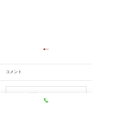
コメント
コメントを追加…
Z33 純正カメラ&オーディ
FIVEX LABO 
オ交換、初FYRALIP取付
ルセット ご注
りがとうござい