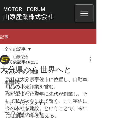
MOTOR FORUM
山添産業株式会社
記事
全ての記事
山添栄治
全ての記事
2023年4月21日
大分県から世界へと
カスタマイズ関連
当社は大分県宇佐市に位置し、自動車
車両販売
用品の小売卸業を営む。
ブラジルビジネス
私が生まれた翌年に先代が創業し、そ
して私が社会に出て暫く、ここ宇佐に
ファイベックスタイヤ
今の本社を建設。ということで、来年
YouTubeチャンネル
には創業50年を迎える。