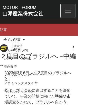
MOTOR FORUM
山添産業株式会社
記事
全ての記事
山添栄治
全ての記事
2023年5月3日
２度目のブラジルへ ~中編
カスタマイズ関連
~
車両販売
2023年3月6日 人生2度目のブラジルへ
ブラジルビジネス
と。
ファイベックスタイヤ
既に、ブラジルに進出することを決め
YouTubeチャンネル
ていて、事業の開始に向けた準備や市
場調査をかねて、ブラジルへ向かう。