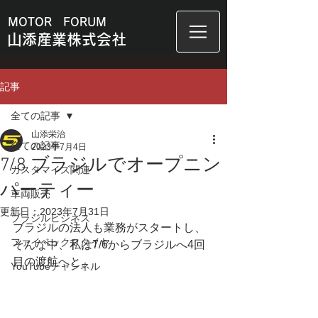
MOTOR FORUM
山添産業株式会社
記事
全ての記事
山添栄治
全ての記事
2023年7月4日
7/8 ブラジルでオープニン
カスタマイズ関連
パーティー
車両販売
更新日：
2023年7月31日
ブラジルビジネス
ブラジルの法人も業務がスタートし、
ファイベックスタイヤ
そんな中、私は7/6からブラジルへ4回
目の渡航へと。
YouTubeチャンネル